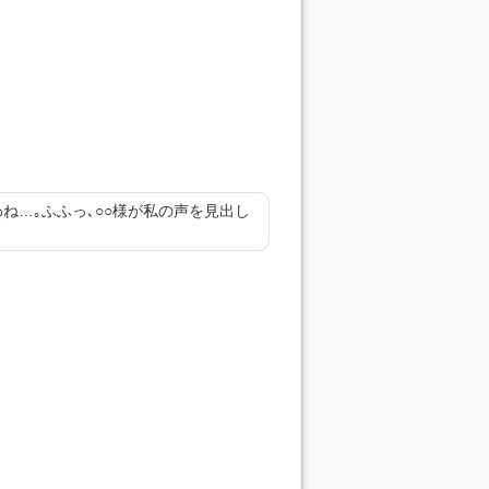
ね…｡ふふっ､
○○
様が私の声を見出し