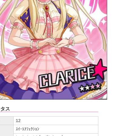
ータス
ト
12
ｽｲｰﾄｱﾌｪｸｼｮﾝ