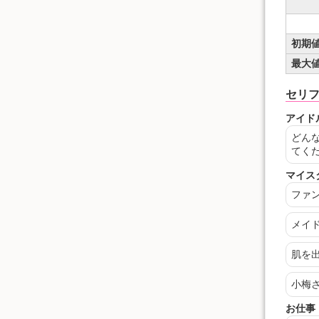
初期
最大
セリ
アイド
どん
てく
マイス
ファ
メイ
肌を
小梅
お仕事