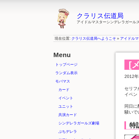
クラリス伝道局
アイドルマスターシンデレラガールズ"ク
現在位置:
クラリス伝道局へようこそ
»
アイドルマ
Menu
[
トップページ
ランダム表示
201
モバマス
セリフ
カード
イベン
イベント
同日に
ユニット
騒いで
共演カード
シンデレラガールズ劇場
特
ぷちデレラ