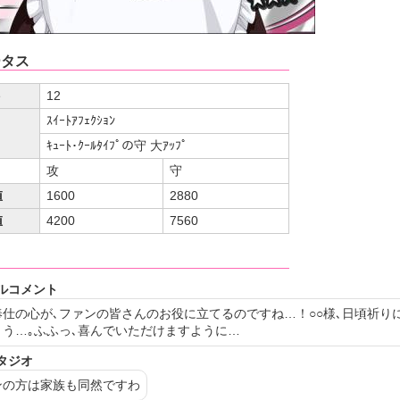
ータス
ト
12
ｽｲｰﾄｱﾌｪｸｼｮﾝ
ｷｭｰﾄ･ｸｰﾙﾀｲﾌﾟの守 大ｱｯﾌﾟ
攻
守
値
1600
2880
値
4200
7560
フ
ルコメント
奉仕の心が､ファンの皆さんのお役に立てるのですね…！
○○
様､日頃祈り
ょう…｡ふふっ､喜んでいただけますように…
タジオ
ンの方は家族も同然ですわ