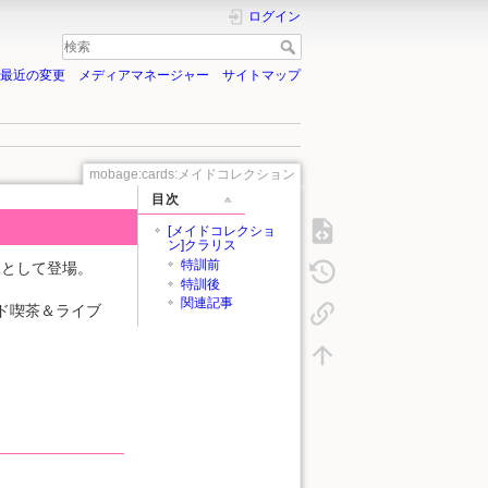
ログイン
最近の変更
メディアマネージャー
サイトマップ
mobage:cards:メイドコレクション
目次
[メイドコレクショ
ン]クラリス
特訓前
Rとして登場。
特訓後
関連記事
ド喫茶＆ライブ