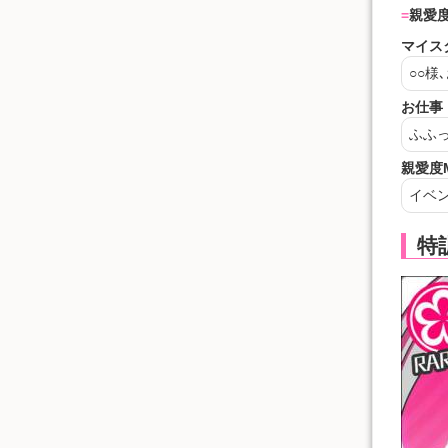
親愛度
マイス
○○
様
お仕事
ふふ
親愛度
イベ
特