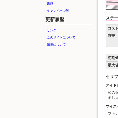
書籍
キャンペーン等
ステ
更新履歴
コス
リンク
特技
このサイトについて
編集について
初期
最大
セリ
アイド
私の
まし
マイス
ファ