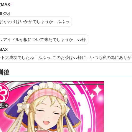
MAX
タジオ
､おかわりはいかがでしょうか…ふふっ
っ､アイドルが板について来たでしょうか…
○○
様
MAX
ント大成功でしたね！ふふっ､このお茶は
○○
様に…いつも私の為にありが
訓後