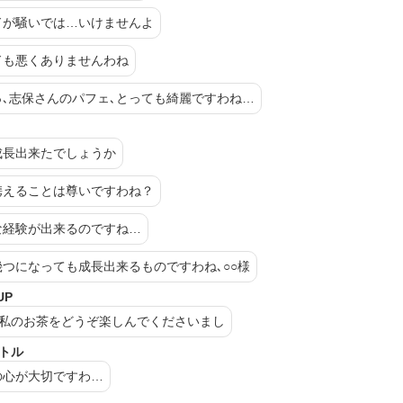
ドが騒いでは…いけませんよ
ドも悪くありませんわね
っ､志保さんのパフェ､とっても綺麗ですわね…
成長出来たでしょうか
携えることは尊いですわね？
な経験が出来るのですね…
幾つになっても成長出来るものですわね､
○○
様
UP
､私のお茶をどうぞ楽しんでくださいまし
バトル
の心が大切ですわ…