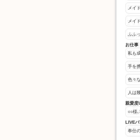
メイ
メイ
ふふ
お仕事
私も
手を
色々
人は
親愛度
○○
様
LIVE
奉仕