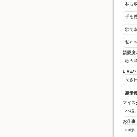
私も
手を
歌で
私た
親愛度
歌う
LIVE
良き
親愛度
マイス
○○
様
お仕事
○○
様