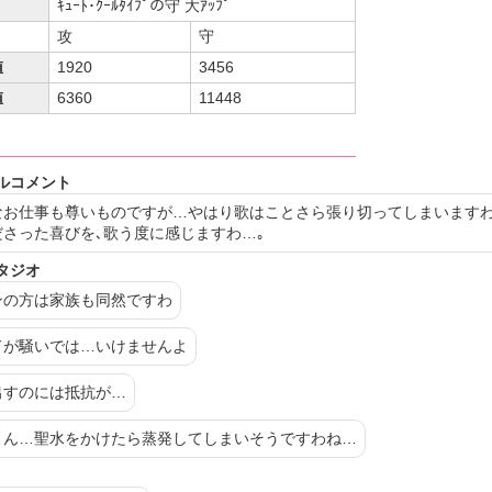
ｷｭｰﾄ･ｸｰﾙﾀｲﾌﾟの守 大ｱｯﾌﾟ
攻
守
値
1920
3456
値
6360
11448
フ
ルコメント
なお仕事も尊いものですが…やはり歌はことさら張り切ってしまいますわ
ださった喜びを､歌う度に感じますわ…｡
タジオ
ンの方は家族も同然ですわ
ドが騒いでは…いけませんよ
出すのには抵抗が…
さん…聖水をかけたら蒸発してしまいそうですわね…