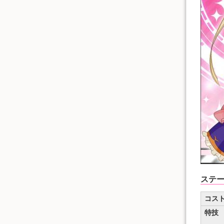
ステ
コス
特技