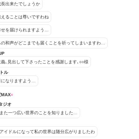
成長出来たでしょうか
携えることは尊いですわね
幸せを届けられますよう…
ちの和声がどこまでも届くことを祈ってしまいますわ…
UP
意義､見出して下さったことを感謝します､
○○
様
バトル
日になりますよう…
MAX
タジオ
､また一つ広い世界のことを知りました…
､アイドルになって私の世界は随分広がりましたわ