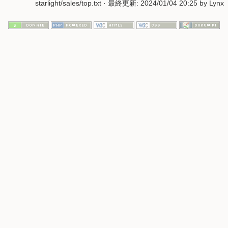
starlight/sales/top.txt
· 最終更新:
2024/01/04 20:25
by
Lynx