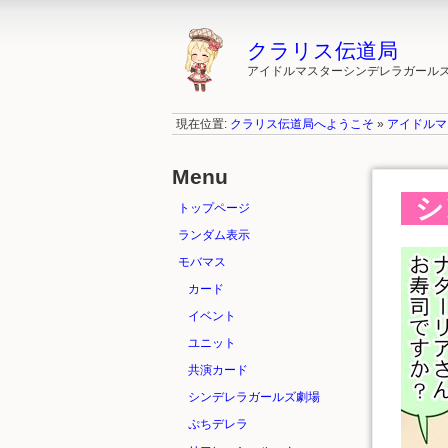
クラリス伝道局
アイドルマスターシンデレラガールズ"ク
現在位置:
クラリス伝道局へようこそ
»
アイドルマ
Menu
シ
トップページ
ランダム表示
モバマス
カード
イベント
ユニット
共演カード
シンデレラガールズ劇場
ぷちデレラ