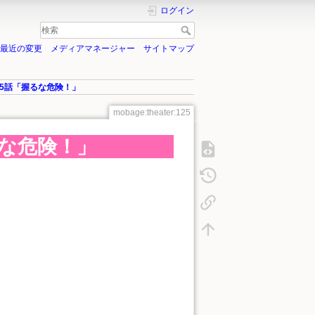
ログイン
最近の変更
メディアマネージャー
サイトマップ
25話「握るな危険！」
mobage:theater:125
るな危険！」