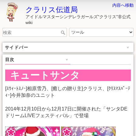
内容へ移動
クラリス伝道局
アイドルマスターシンデレラガールズ"クラリス"非公式
wiki
サイドバー
目次
キュートサンタ
[ｽｳｨｰﾄｽﾉｰ]相原雪乃、[癒しの贈り主]クラリス、[ｸﾘｽﾏｽﾊﾟｰﾃ
ｨｰ]今井加奈のユニット
2014年12月10日から12月17日に開催された「サンタDE
ドリームLIVEフェスティバル」で登場