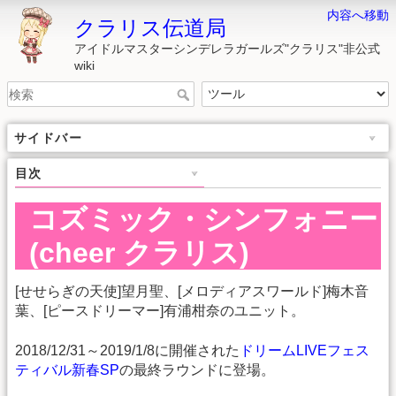
内容へ移動
クラリス伝道局
アイドルマスターシンデレラガールズ"クラリス"非公式
wiki
サイドバー
目次
コズミック・シンフォニー
(cheer クラリス)
[せせらぎの天使]望月聖、[メロディアスワールド]梅木音
葉、[ピースドリーマー]有浦柑奈のユニット。
2018/12/31～2019/1/8に開催された
ドリームLIVEフェス
ティバル新春SP
の最終ラウンドに登場。