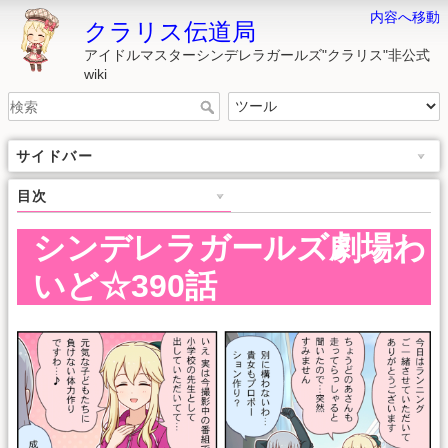
内容へ移動
クラリス伝道局
アイドルマスターシンデレラガールズ"クラリス"非公式
wiki
サイドバー
目次
シンデレラガールズ劇場わ
いど☆390話